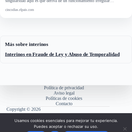
cincodias.elpais.com
Más sobre interinos
Interinos en Fraude de Ley y Abuso de Temporalidad
Política de privacidad
Aviso legal
Políticas de cookies
Contacto
Copyright © 2026
Usamos cookies esenciales para mejorar tu experiencia.
Puedes aceptar o rechazar su uso.
“FijezaYa es un espacio de información y participación
para y por el Personal Temporal en abuso.
Aceptar
No
Política de privacidad
Los contenidos reflejan opiniones de terceros,