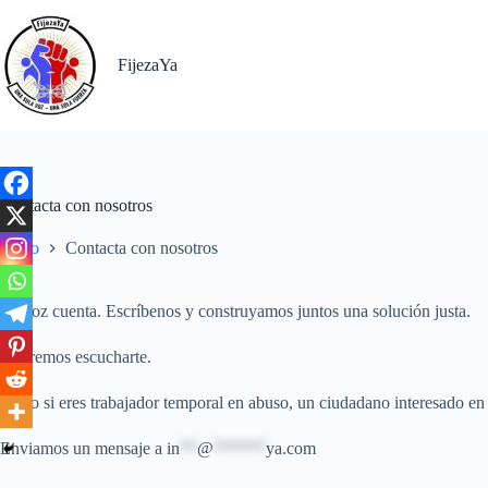
FijezaYa
Contacta con nosotros
Inicio
Contacta con nosotros
Tu voz cuenta. Escríbenos y construyamos juntos una solución justa.
Queremos escucharte.
Tanto si eres trabajador temporal en abuso, un ciudadano interesado en
Enviamos un mensaje a
in
**
@
******
ya.com