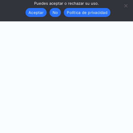
eldia.es
07/05/2026
El Gobierno arranca a las comunidades un grupo de trabajo para
reducir los empleados temporales públicos
El Ministerio de Función Pública ha convocado este jueves a las
comunidades autónomas para abordar el problema de la elevada
temporalidad en la Administración Pública, concentrada sobre todo en
las…