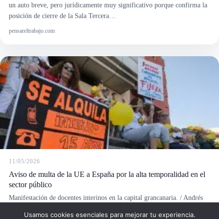
posición de cierre de la Sala Tercera…
pensareltrabajo.com
Usamos cookies esenciales para mejorar tu experiencia.
Puedes aceptar o rechazar su uso.
Aceptar
No
Política de privacidad
11/05/2026
Aviso de multa de la UE a España por la alta temporalidad en el
sector público
Manifestación de docentes interinos en la capital grancanaria. / Andrés
Cruz Canarias formará parte de un grupo de trabajo con otras
comunidades autónomas y el Ministerio de Función Pública para…